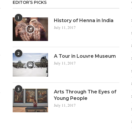
EDITOR’S PICKS
1
a
History of Henna in India
July 11, 2017
2
A Tour in Louvre Museum
July 11, 2017
3
Arts Through The Eyes of
Young People
July 11, 2017