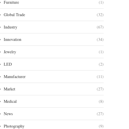
Furniture
(1)
Global Trade
(32)
Industry
(67)
Innovation
(34)
Jewelry
(1)
LED
(2)
Manufacturer
(11)
Market
(27)
Medical
(8)
News
(27)
Photography
(9)