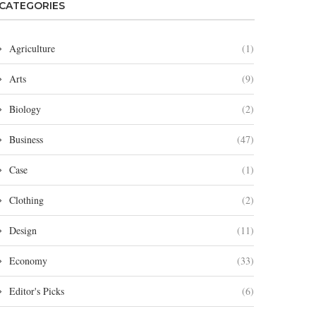
CATEGORIES
Agriculture
(1)
Arts
(9)
Biology
(2)
Business
(47)
Case
(1)
Clothing
(2)
Design
(11)
Economy
(33)
Editor's Picks
(6)