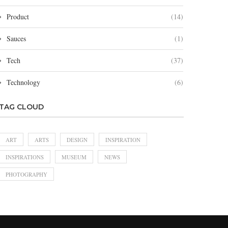
Product
(14)
Sauces
(1)
Tech
(37)
Technology
(6)
TAG CLOUD
ART
ARTS
DESIGN
INSPIRATION
INSPIRATIONS
MUSEUM
NEWS
PHOTOGRAPHY